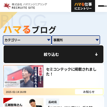
ハマる
仕事
メインコンテンツにスキップ
メ
にエントリー
BLOG
ハマる
ブログ
絞り込む
セミコンテックに掲載されまし
た！
お知らせ
2025-02-14 16:09
長崎県