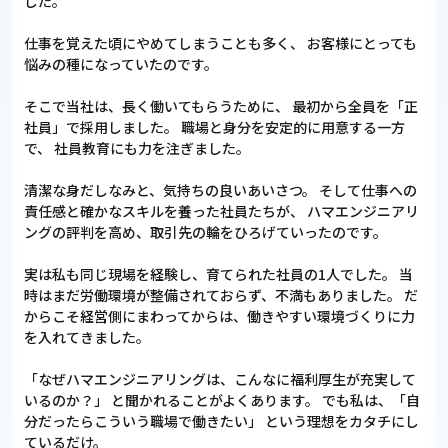
した。
仕事を覚えた頃にやめてしまうことも多く、
お客様にとっても
悩みの種になっていたのです。
そこで当社は、長く働いてもらうために、
最初から全員を「正
社員」で採用しました。
職場と身分を安定的に用意する一方
で、
社員教育にも力を注ぎました。
清潔な身だしなみと、気持ちの良いあいさつ。
そして仕事への
責任感と確かなスキルを養った社員たちが、
ハマエンジニアリ
ングの評判を高め、取引先の輪をひろげていったのです。
実は私も同じ現場を経験し、育てられた社員の1人でした。
当
時はまだ労働環境が整備されておらず、不満もありました。
だ
からこそ経営側にまわってからは、働きやすい環境づくりに力
を入れてきました。
「なぜハマエンジニアリングは、こんなに福利厚生が充実して
いるのか？」
と聞かれることがよくあります。
でも私は、「自
分だったらこういう職場で働きたい」
という理想をカタチにし
ているだけ。