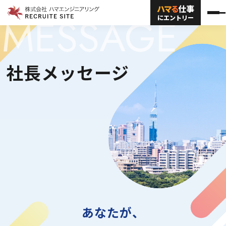
ハマる
仕事
メインコンテンツにスキップ
MESSAGE
メ
にエントリー
社長メッセージ
あなたが、